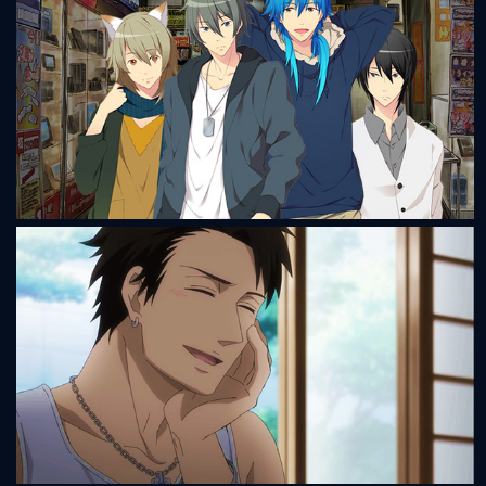
♂Osu-Boys!! ~Ikemen Ryōjoku ☆ Paradise~