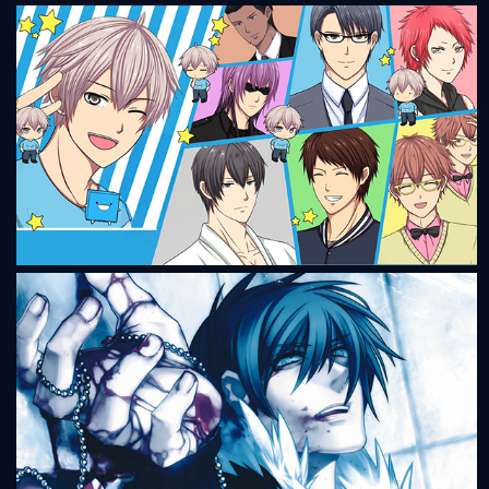
Saezuru Tori wa Habatakanai - Don't stay gold
Seiyū Danshi