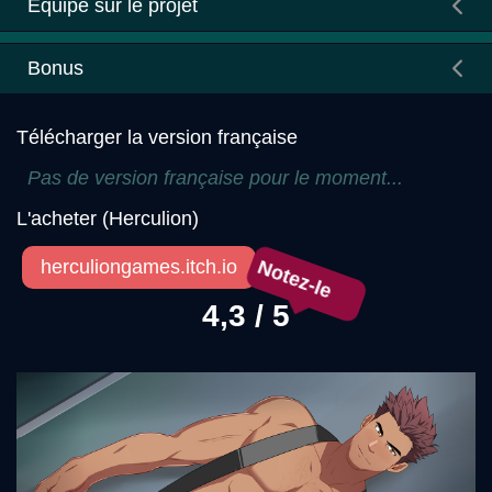
Équipe sur le projet
Bonus
Télécharger la version française
Pas de version française pour le moment...
L'acheter (Herculion)
Notez-le
herculiongames.itch.io
4,3 / 5
Précédent
Sui