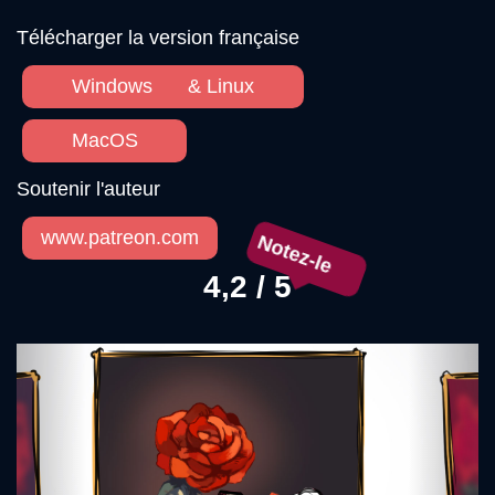
Télécharger la version française
Windows
& Linux
MacOS
Soutenir l'auteur
www.patreon.com
Notez-le
4,2 / 5
Précédent
Sui