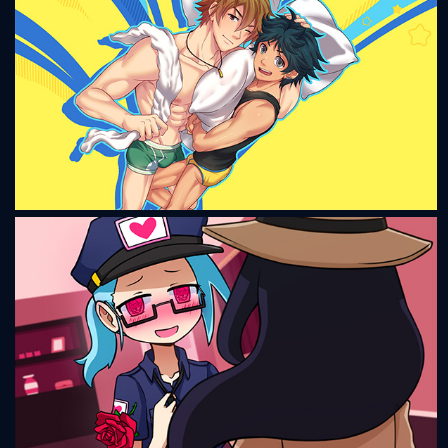
Semantic Error
Sleepover: reWake