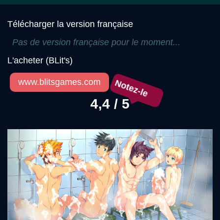
Télécharger la version française
Pas de version française pour le moment...
L'acheter (BLit's)
www.blitsgames.com
Notez-le
4,4 / 5
Précédent
Sui