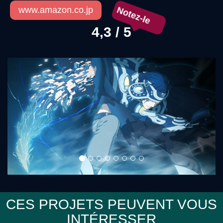
Notez-le
www.amazon.co.jp
4,3 / 5
Précédent
Sui
CES PROJETS PEUVENT VOUS
INTÉRESSER