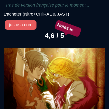
Pas de version française pour le moment...
L'acheter (Nitro+CHiRAL & JAST)
jastusa.com
Notez-le
4,6 / 5
Précédent
Sui