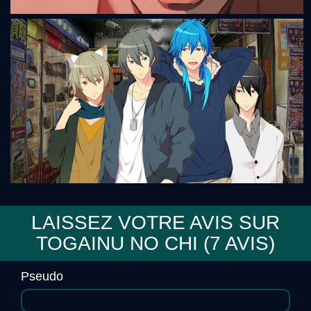
Mignon
LAISSEZ VOTRE AVIS SUR
TOGAINU NO CHI (
7
AVIS)
♂Osu-Boys!! ~Ikemen Ryōjoku ☆ Paradise~
Pseudo